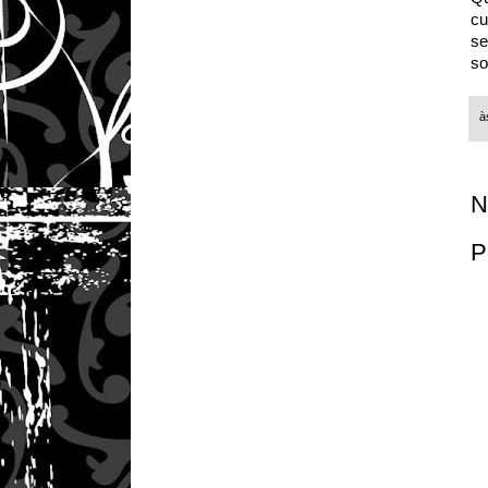
cu
se
so
à
N
P