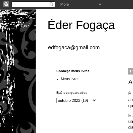
Éder Fogaça
edfogaca@gmail.com
Conheça meus livros
1
Meus livros
A
Baú dos guardados
É 
a 
qu
É 
um
di