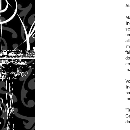
At
Ma
li
se
um
al
im
fa
do
co
ma
Vo
li
pa
mo
"T
Gr
da