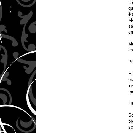
El
qu
é 
Mo
sa
en
Ma
es
Po
Em
es
in
pe
"T
Se
pr
se