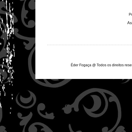
P
As
Éder Fogaça @ Todos os direitos res