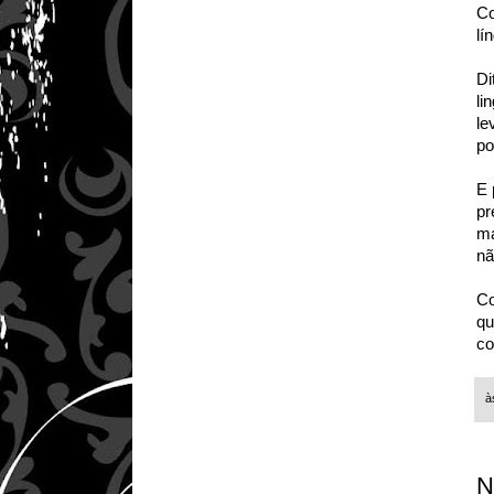
Co
lí
Di
li
le
po
E 
pr
ma
nã
Co
qu
co
à
N