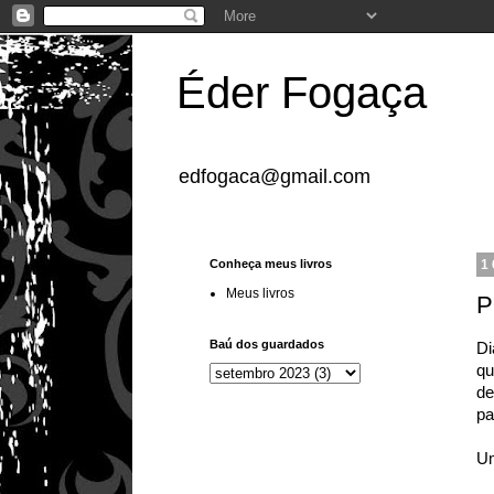
Éder Fogaça
edfogaca@gmail.com
Conheça meus livros
1
Meus livros
P
Baú dos guardados
Di
qu
de
pa
Um