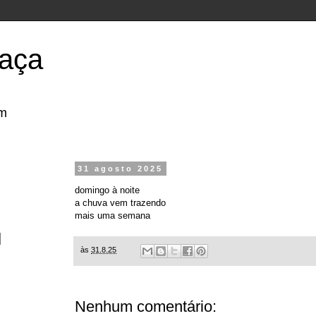
aça
om
31 agosto 2025
domingo à noite
a chuva vem trazendo
mais uma semana
às
31.8.25
Nenhum comentário: