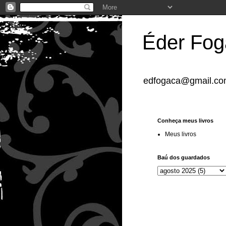
Éder Fog
edfogaca@gmail.c
Conheça meus livros
Meus livros
Baú dos guardados