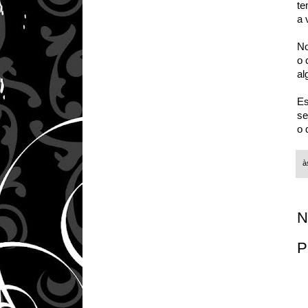
te
a 
No
o 
al
Es
se
o 
à
N
P