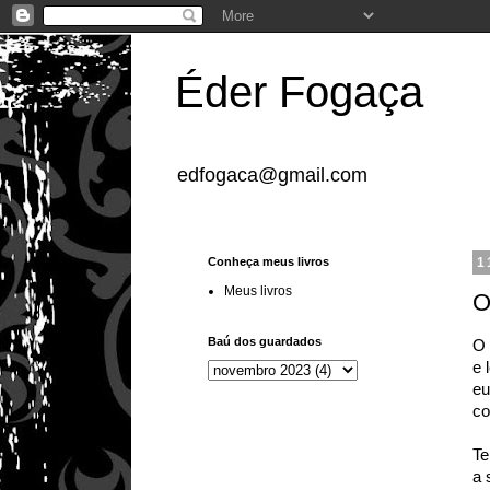
Éder Fogaça
edfogaca@gmail.com
Conheça meus livros
1
Meus livros
O
Baú dos guardados
O 
e 
eu
co
Te
a 